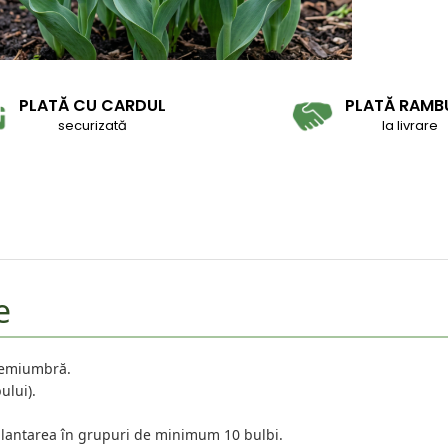
PLATĂ CU CARDUL
PLATĂ RAMB
securizată
la livrare
e
 semiumbră.
ului).
plantarea în grupuri de minimum 10 bulbi.