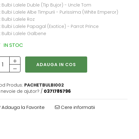
 Bulbi Lalele Duble (Tip Bujor) - Uncle Tom
 Bulbi Lalele Albe Timpurii - Purissima (White Emperor)
 Bulbi Lalele Roz
 Bulbi Lalele Papagal (Exotice) - Parrot Prince
x Bulbi Lalele Galbene
IN STOC
ADAUGA IN COS
od Produs:
PACHETBULBI002
i nevoie de ajutor?
/
0371785796
Adauga la Favorite
Cere informatii