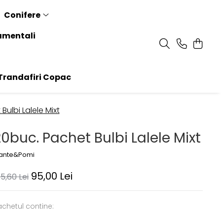
Conifere
amentali
randafiri Copac
Bulbi Lalele Mixt
0buc. Pachet Bulbi Lalele Mixt
lante&Pomi
95,00 Lei
85,60 Lei
achetul contine: