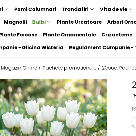
ri
Pomi Columnari
Trandafiri
Vita de vie
Bulbi
Magnolii
Plante Urcatoare
Arbori Orn
Plante Foioase
Plante Ornamentale
Crizanteme
anie - Glicina Wisteria
Regulament Campanie - T
- Magazin Online /
Pachete promotionale /
20buc. Pachet 
2
P
1
P