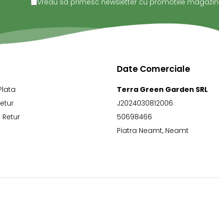
Vreau sa primesc newsletter cu promotiile magazinul
Date Comerciale
Plata
Terra Green Garden SRL
Retur
J2024030812006
 Retur
50698466
Piatra Neamt, Neamt