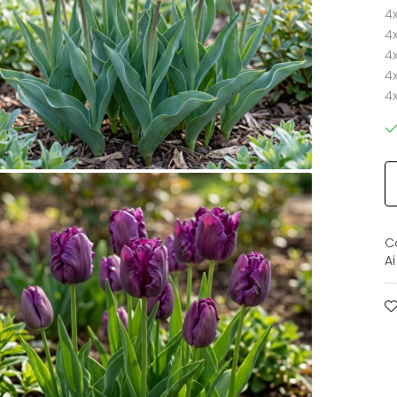
4x
4x
4x
4x
4
C
A