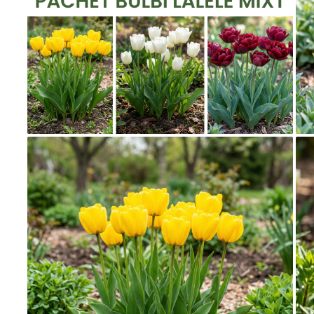
Dud
Corn
Smochin
Kaki
Mosmon
Migdal
Cires