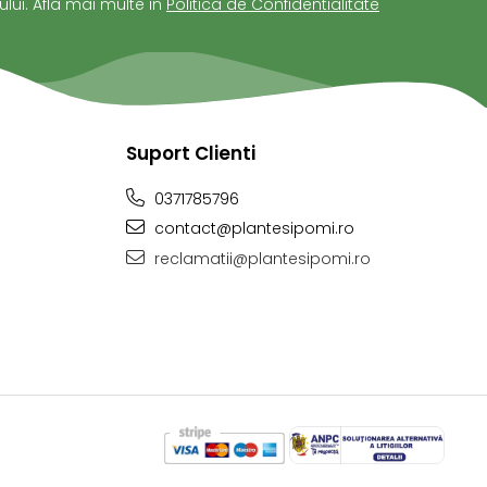
ui. Afla mai multe in
Politica de Confidentialitate
Suport Clienti
0371785796
contact@plantesipomi.ro
reclamatii@plantesipomi.ro