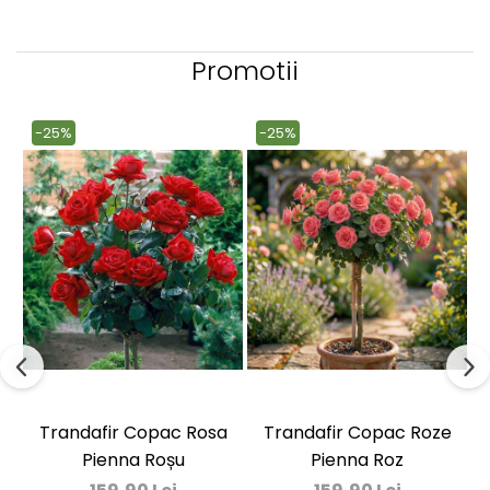
Dud
Corn
Promotii
Smochin
Kaki
-25%
-25%
Mosmon
Migdal
Cires
Trandafir Copac Rosa
Trandafir Copac Roze
Pienna Roșu
Pienna Roz