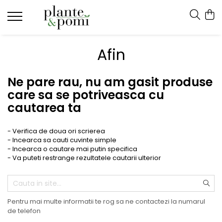
Pomi Fructiferi
Trandafiri
Vita de vie
Conifere
Arbusti
Bulbi
Afin
Visin
Trandafiri Tufa
De masa
Ienupar
Coacaz
Bulbi de Lalele
Mar
Trandafiri Copac
Pentru vin
Picea
Agris
Bulbi de Narcise
Ne pare rau, nu am gasit produse
Par
Trandafiri Urcatori
Abies
Catina
Bulbi de Crini
care sa se potriveasca cu
Piersic
Trandafiri Pomisor Plangator
Tuia
Mure
cautarea ta
Cais
Chiparos
Zmeura
Zarzar
Pin
Aronia
- Verifica de doua ori scrierea
- Incearca sa cauti cuvinte simple
Prun
Afin
- Incearca o cautare mai putin specifica
- Va puteti restrange rezultatele cautarii ulterior
Nectarin
Capsuni
Alun
ARBUSTI CU FLORI
Nuc
Pentru mai multe informatii te rog sa ne contactezi la numarul
Gutui
de telefon