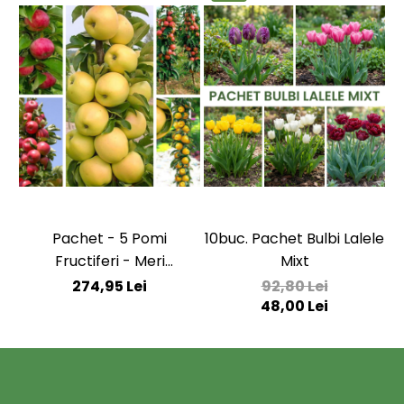
Pachet - 5 Pomi
10buc. Pachet Bulbi Lalele
Fructiferi - Meri
Mixt
Columnari
274,95 Lei
92,80 Lei
48,00 Lei