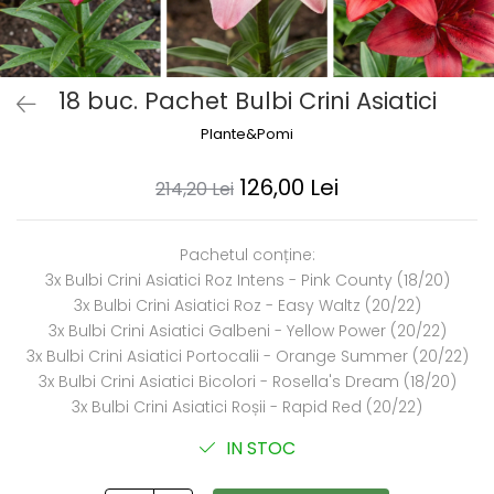
Dud
Corn
Smochin
18 buc. Pachet Bulbi Crini Asiatici
Kaki
Plante&Pomi
Mosmon
Migdal
126,00 Lei
214,20 Lei
Cires
Pachetul conține:
3x Bulbi Crini Asiatici Roz Intens - Pink County (18/20)
3x Bulbi Crini Asiatici Roz - Easy Waltz (20/22)
3x Bulbi Crini Asiatici Galbeni - Yellow Power (20/22)
3x Bulbi Crini Asiatici Portocalii - Orange Summer (20/22)
3x Bulbi Crini Asiatici Bicolori - Rosella's Dream (18/20)
3x Bulbi Crini Asiatici Roșii - Rapid Red (20/22)
IN STOC