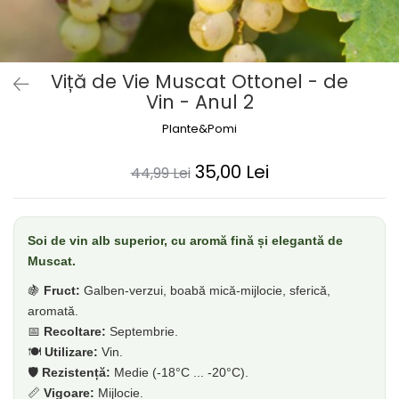
Dud
Corn
Smochin
Viță de Vie Muscat Ottonel - de
Kaki
Vin - Anul 2
Mosmon
Plante&Pomi
Migdal
Cires
35,00 Lei
44,99 Lei
Soi de vin alb superior, cu aromă fină și elegantă de
Muscat.
🍇
Fruct:
Galben-verzui, boabă mică-mijlocie, sferică,
aromată.
📅
Recoltare:
Septembrie.
🍽️
Utilizare:
Vin.
🛡️
Rezistență:
Medie (-18°C ... -20°C).
📏
Vigoare:
Mijlocie.