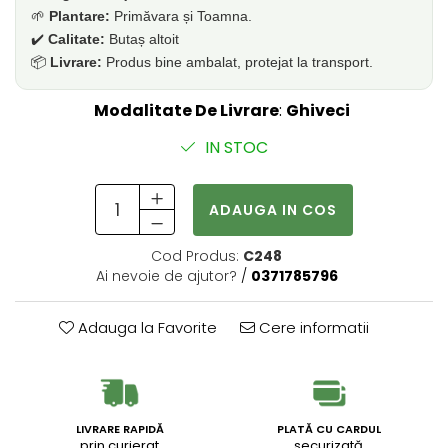
🌱
Plantare:
Primăvara și Toamna.
✔️
Calitate:
Butaș altoit
📦
Livrare:
Produs bine ambalat, protejat la transport.
Modalitate De Livrare
:
Ghiveci
IN STOC
ADAUGA IN COS
Cod Produs:
C248
Ai nevoie de ajutor?
/
0371785796
Adauga la Favorite
Cere informatii
LIVRARE RAPIDĂ
PLATĂ CU CARDUL
prin curierat
securizată