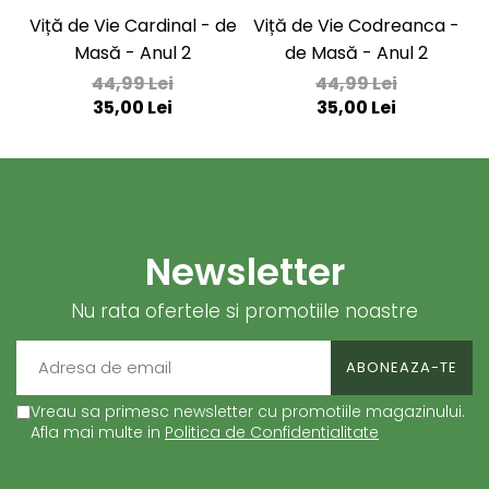
Viță de Vie Cardinal - de
Viță de Vie Codreanca -
V
Masă - Anul 2
de Masă - Anul 2
44,99 Lei
44,99 Lei
35,00 Lei
35,00 Lei
Newsletter
Nu rata ofertele si promotiile noastre
Vreau sa primesc newsletter cu promotiile magazinului.
Afla mai multe in
Politica de Confidentialitate