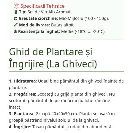
📦 Specificații Tehnice
🧬 Tip:
Soi de Vin Alb Aromat.
⚖️ Greutate ciorchine:
Mic-Mijlociu (100 - 150g).
📏 Mod de livrare:
Butaș altoit
❄️ Rezistență la îngheț:
Medie (-18°C ... -20°C).
Ghid de Plantare și
Îngrijire (La Ghiveci)
1. Hidratarea:
Udați bine pământul din ghiveci înainte de
plantare.
2. Pregătirea:
Scoateți cu grijă planta din ghiveci. NU
scuturați pământul de pe rădăcini (balotul rămâne
intact).
3. Plantarea:
Groapă 40x40x50 cm. Planta se așază în
groapă păstrând nivelul solului de la ghiveci.
4. Îngrijire:
Tasați pământul și udați din abundență.