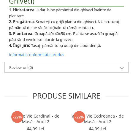
Ghiveci)
1. Hidratarea:
Udați bine pământul din ghiveci înainte de
plantare.
2. Pregătirea:
Scoateți cu grijă planta din ghiveci. NU scuturați
pământul de pe rădăcini (balotul rămâne intact).
3. Plantarea:
Groapă 40x40x50 cm. Planta se așază în groapă
păstrând nivelul solului de la ghiveci.
4. Îngrijire:
Tasați pământul și udați din abundență.
Informatii conformitate produs
Review-uri
(0)
PRODUSE SIMILARE
Viță de Vie Cardinal - de
Viță de Vie Codreanca - de
-22%
-22%
Masă - Anul 2
Masă - Anul 2
44,99 Lei
44,99 Lei