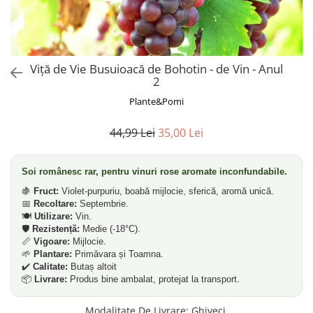
Dud
Corn
Smochin
Kaki
Viță de Vie Busuioacă de Bohotin - de Vin - Anul
2
Mosmon
Plante&Pomi
Migdal
Cires
44,99 Lei
35,00 Lei
Soi românesc rar, pentru vinuri rose aromate inconfundabile.
🍇
Fruct:
Violet-purpuriu, boabă mijlocie, sferică, aromă unică.
📅
Recoltare:
Septembrie.
🍽️
Utilizare:
Vin.
🛡️
Rezistență:
Medie (-18°C).
📏
Vigoare:
Mijlocie.
🌱
Plantare:
Primăvara și Toamna.
✔️
Calitate:
Butaș altoit
📦
Livrare:
Produs bine ambalat, protejat la transport.
Modalitate De Livrare
:
Ghiveci