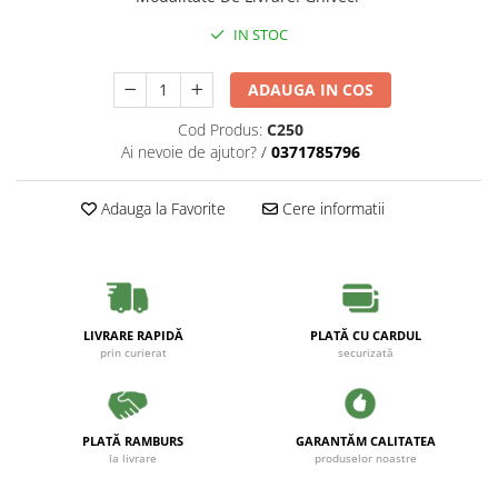
IN STOC
ADAUGA IN COS
Cod Produs:
C250
Ai nevoie de ajutor?
/
0371785796
Adauga la Favorite
Cere informatii
LIVRARE RAPIDĂ
PLATĂ CU CARDUL
prin curierat
securizată
PLATĂ RAMBURS
GARANTĂM CALITATEA
la livrare
produselor noastre