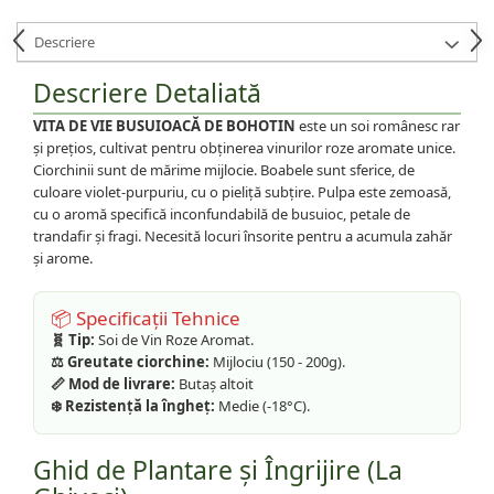
Descriere
Descriere Detaliată
VITA DE VIE BUSUIOACĂ DE BOHOTIN
este un soi românesc rar
și prețios, cultivat pentru obținerea vinurilor roze aromate unice.
Ciorchinii sunt de mărime mijlocie. Boabele sunt sferice, de
culoare violet-purpuriu, cu o pieliță subțire. Pulpa este zemoasă,
cu o aromă specifică inconfundabilă de busuioc, petale de
trandafir și fragi. Necesită locuri însorite pentru a acumula zahăr
și arome.
📦 Specificații Tehnice
🧬 Tip:
Soi de Vin Roze Aromat.
⚖️ Greutate ciorchine:
Mijlociu (150 - 200g).
📏 Mod de livrare:
Butaș altoit
❄️ Rezistență la îngheț:
Medie (-18°C).
Ghid de Plantare și Îngrijire (La