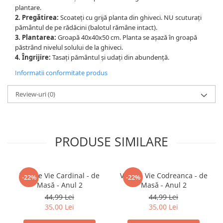
plantare.
2. Pregătirea:
Scoateți cu grijă planta din ghiveci. NU scuturați
pământul de pe rădăcini (balotul rămâne intact).
3. Plantarea:
Groapă 40x40x50 cm. Planta se așază în groapă
păstrând nivelul solului de la ghiveci.
4. Îngrijire:
Tasați pământul și udați din abundență.
Informatii conformitate produs
Review-uri
(0)
PRODUSE SIMILARE
Viță de Vie Cardinal - de
Viță de Vie Codreanca - de
-22%
-22%
Masă - Anul 2
Masă - Anul 2
44,99 Lei
44,99 Lei
35,00 Lei
35,00 Lei