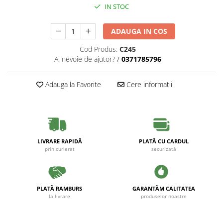
IN STOC
ADAUGA IN COS
Cod Produs:
C245
Ai nevoie de ajutor?
/
0371785796
Adauga la Favorite
Cere informatii
LIVRARE RAPIDĂ
PLATĂ CU CARDUL
prin curierat
securizată
PLATĂ RAMBURS
GARANTĂM CALITATEA
la livrare
produselor noastre