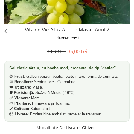
Dud
Corn
Smochin
Kaki
Viță de Vie Afuz Ali - de Masă - Anul 2
Mosmon
Plante&Pomi
Migdal
44,99 Lei
35,00 Lei
Cires
Soi clasic târziu, cu boabe mari, crocante, de tip "dattier".
🍇
Fruct:
Galben-verzui, boabă foarte mare, formă de curmală.
📅
Recoltare:
Septembrie - Octombrie.
🍽️
Utilizare:
Masă.
🛡️
Rezistență:
Scăzută-Medie (-16°C).
📏
Vigoare:
Mare.
🌱
Plantare:
Primăvara și Toamna.
✔️
Calitate:
Butaș altoit
📦
Livrare:
Produs bine ambalat, protejat la transport.
Modalitate De Livrare
:
Ghiveci