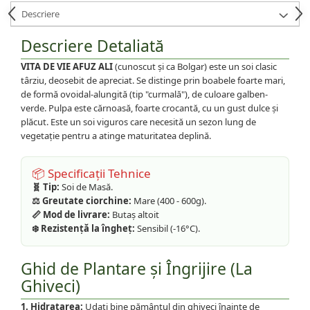
Descriere
Descriere Detaliată
VITA DE VIE AFUZ ALI
(cunoscut și ca Bolgar) este un soi clasic
târziu, deosebit de apreciat. Se distinge prin boabele foarte mari,
de formă ovoidal-alungită (tip "curmală"), de culoare galben-
verde. Pulpa este cărnoasă, foarte crocantă, cu un gust dulce și
plăcut. Este un soi viguros care necesită un sezon lung de
vegetație pentru a atinge maturitatea deplină.
📦 Specificații Tehnice
🧬 Tip:
Soi de Masă.
⚖️ Greutate ciorchine:
Mare (400 - 600g).
📏 Mod de livrare:
Butaș altoit
❄️ Rezistență la îngheț:
Sensibil (-16°C).
Ghid de Plantare și Îngrijire (La
Ghiveci)
1. Hidratarea:
Udați bine pământul din ghiveci înainte de