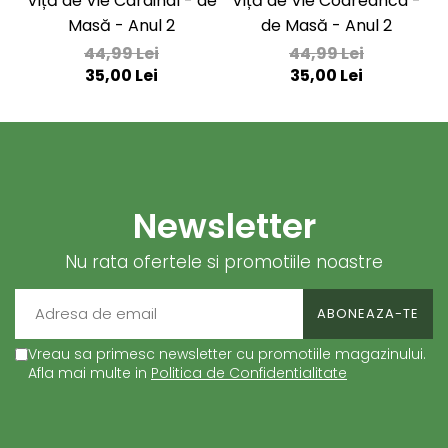
Viță de Vie Cardinal - de
Viță de Vie Codreanca -
V
Masă - Anul 2
de Masă - Anul 2
44,99 Lei
44,99 Lei
35,00 Lei
35,00 Lei
Newsletter
Nu rata ofertele si promotiile noastre
Vreau sa primesc newsletter cu promotiile magazinului.
Afla mai multe in
Politica de Confidentialitate