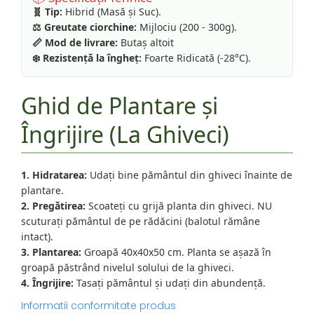
🧬 Tip:
Hibrid (Masă și Suc).
⚖️ Greutate ciorchine:
Mijlociu (200 - 300g).
📏 Mod de livrare:
Butaș altoit
❄️ Rezistență la îngheț:
Foarte Ridicată (-28°C).
Ghid de Plantare și
Îngrijire (La Ghiveci)
1. Hidratarea:
Udați bine pământul din ghiveci înainte de
plantare.
2. Pregătirea:
Scoateți cu grijă planta din ghiveci. NU
scuturați pământul de pe rădăcini (balotul rămâne
intact).
3. Plantarea:
Groapă 40x40x50 cm. Planta se așază în
groapă păstrând nivelul solului de la ghiveci.
4. Îngrijire:
Tasați pământul și udați din abundență.
Informatii conformitate produs