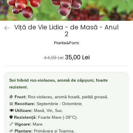
Dud
Corn
Smochin
Viță de Vie Lidia - de Masă - Anul
Kaki
2
Mosmon
Plante&Pomi
Migdal
Cires
35,00 Lei
44,99 Lei
Soi hibrid roz-violaceu, aromă de căpșuni, foarte
rezistent.
🍇
Fruct:
Roz-violaceu, aromă foxată, pieliță groasă.
📅
Recoltare:
Septembrie - Octombrie.
🍽️
Utilizare:
Masă, Vin, Suc.
🛡️
Rezistență:
Foarte Mare (-28°C).
📏
Vigoare:
Mare.
🌱
Plantare:
Primăvara și Toamna.