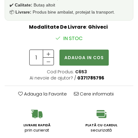
✔️
Calitate:
Butaș altoit
📦
Livrare:
Produs bine ambalat, protejat la transport.
Modalitate De Livrare
:
Ghiveci
IN STOC
ADAUGA IN COS
Cod Produs:
C653
Ai nevoie de ajutor?
/
0371785796
Adauga la Favorite
Cere informatii
LIVRARE RAPIDĂ
PLATĂ CU CARDUL
prin curierat
securizată