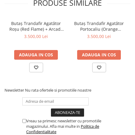
PRODUSE SIMILARE
Butaș Trandafir Agatător
Butaș Trandafir Agatător
Roșu (Red Flame) + Arcadă
Portocaliu (Orange
Metalică - Anul 2
Meillandina) + Arcadă
3.500,00 Lei
3.500,00 Lei
Metalică - Anul 2
ADAUGA IN COS
ADAUGA IN COS
Newsletter
Nu rata ofertele si promotiile noastre
Vreau sa primesc newsletter cu promotiile
magazinului. Afla mai multe in
Politica de
Confidentialitate