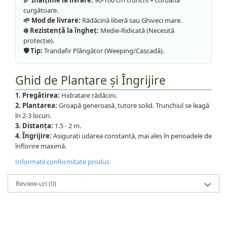
📏 Înălțime la livrare:
90-100 cm trunchi + coroană
curgătoare.
🌱 Mod de livrare:
Rădăcină liberă sau Ghiveci mare.
❄️ Rezistență la îngheț:
Medie-Ridicată (Necesită
protecție).
🛡️ Tip:
Trandafir Plângător (Weeping/Cascadă).
Ghid de Plantare și Îngrijire
1. Pregătirea:
Hidratare rădăcini.
2. Plantarea:
Groapă generoasă, tutore solid. Trunchiul se leagă
în 2-3 locuri.
3. Distanța:
1.5 - 2 m.
4. Îngrijire:
Asigurați udarea constantă, mai ales în perioadele de
înflorire maximă.
Informatii conformitate produs
Review-uri
(0)