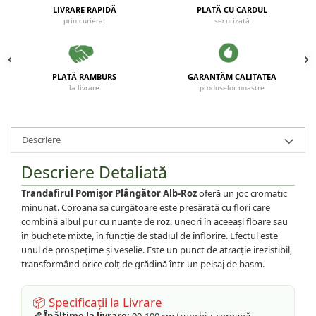
LIVRARE RAPIDĂ
PLATĂ CU CARDUL
prin curierat
securizată
PLATĂ RAMBURS
GARANTĂM CALITATEA
la livrare
produselor noastre
Descriere
Descriere Detaliată
Trandafirul Pomișor Plângător Alb-Roz
oferă un joc cromatic
minunat. Coroana sa curgătoare este presărată cu flori care
combină albul pur cu nuanțe de roz, uneori în aceeași floare sau
în buchete mixte, în funcție de stadiul de înflorire. Efectul este
unul de prospețime și veselie. Este un punct de atracție irezistibil,
transformând orice colț de grădină într-un peisaj de basm.
📦 Specificații la Livrare