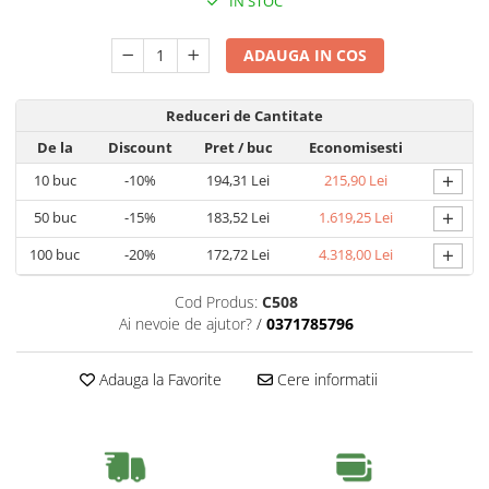
IN STOC
ADAUGA IN COS
Reduceri de Cantitate
De la
Discount
Pret
/ buc
Economisesti
+
10
buc
-10%
194,31 Lei
215,90 Lei
+
50
buc
-15%
183,52 Lei
1.619,25 Lei
+
100
buc
-20%
172,72 Lei
4.318,00 Lei
Cod Produs:
C508
Ai nevoie de ajutor?
/
0371785796
Adauga la Favorite
Cere informatii