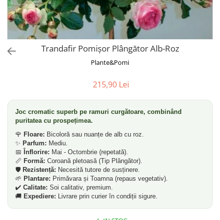
Dud
Corn
Smochin
Kaki
Trandafir Pomișor Plângător Alb-Roz
Mosmon
Plante&Pomi
Migdal
215,90 Lei
Cires
Joc cromatic superb pe ramuri curgătoare, combinând
puritatea cu prospețimea.
🌹
Floare:
Bicoloră sau nuanțe de alb cu roz.
✨
Parfum:
Mediu.
📅
Înflorire:
Mai - Octombrie (repetată).
📏
Formă:
Coroană pletoasă (Tip Plângător).
🛡️
Rezistență:
Necesită tutore de susținere.
🌱
Plantare:
Primăvara și Toamna (repaus vegetativ).
✔️
Calitate:
Soi calitativ, premium.
🚚
Expediere:
Livrare prin curier în condiții sigure.