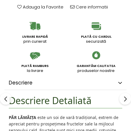
Adauga la Favorite
Cere informatii
LIVRARE RAPIDĂ
PLATĂ CU CARDUL
prin curierat
securizată
PLATĂ RAMBURS
GARANTĂM CALITATEA
la livrare
produselor noastre
Descriere
Descriere Detaliată
PĂR LĂMÂIȚA
este un soi de vară tradițional, extrem de
apreciat pentru prospețimea fructelor sale la mijlocul
sezonului cald. Fructele sunt mici spre medii, rotunjite,