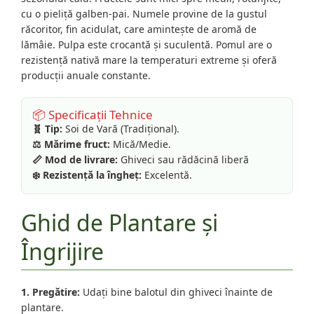
cu o pieliță galben-pai. Numele provine de la gustul
răcoritor, fin acidulat, care amintește de aromă de
lămâie. Pulpa este crocantă și suculentă. Pomul are o
rezistență nativă mare la temperaturi extreme și oferă
producții anuale constante.
📦 Specificații Tehnice
🧬 Tip:
Soi de Vară (Tradițional).
⚖️ Mărime fruct:
Mică/Medie.
📏 Mod de livrare:
Ghiveci sau rădăcină liberă
❄️ Rezistență la îngheț:
Excelentă.
Ghid de Plantare și
Îngrijire
1. Pregătire:
Udați bine balotul din ghiveci înainte de
plantare.