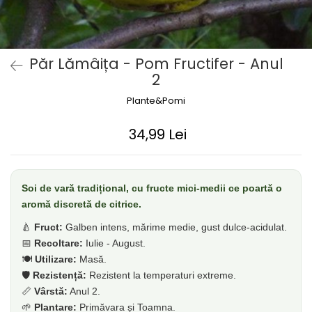
Dud
Corn
Smochin
Păr Lămâița - Pom Fructifer - Anul
Kaki
2
Mosmon
Plante&Pomi
Migdal
Cires
34,99 Lei
Soi de vară tradițional, cu fructe mici-medii ce poartă o
aromă discretă de citrice.
🍐
Fruct:
Galben intens, mărime medie, gust dulce-acidulat.
📅
Recoltare:
Iulie - August.
🍽️
Utilizare:
Masă.
🛡️
Rezistență:
Rezistent la temperaturi extreme.
📏
Vârstă:
Anul 2.
🌱
Plantare:
Primăvara și Toamna.