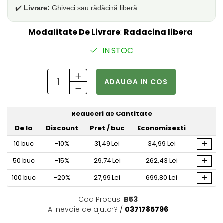
✔️
Livrare:
Ghiveci sau rădăcină liberă
Modalitate De Livrare
:
Radacina libera
IN STOC
ADAUGA IN COS
Reduceri de Cantitate
De la
Discount
Pret
/ buc
Economisesti
+
10
buc
-10%
31,49 Lei
34,99 Lei
+
50
buc
-15%
29,74 Lei
262,43 Lei
+
100
buc
-20%
27,99 Lei
699,80 Lei
Cod Produs:
B53
Ai nevoie de ajutor?
/
0371785796