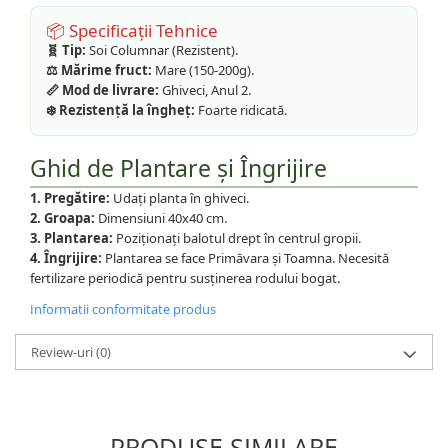
📦 Specificații Tehnice
🧬 Tip:
Soi Columnar (Rezistent).
⚖️ Mărime fruct:
Mare (150-200g).
📏 Mod de livrare:
Ghiveci, Anul 2.
❄️ Rezistență la îngheț:
Foarte ridicată.
Ghid de Plantare și Îngrijire
1. Pregătire:
Udați planta în ghiveci.
2. Groapa:
Dimensiuni 40x40 cm.
3. Plantarea:
Poziționați balotul drept în centrul gropii.
4. Îngrijire:
Plantarea se face Primăvara și Toamna. Necesită
fertilizare periodică pentru susținerea rodului bogat.
Informatii conformitate produs
Review-uri
(0)
PRODUSE SIMILARE