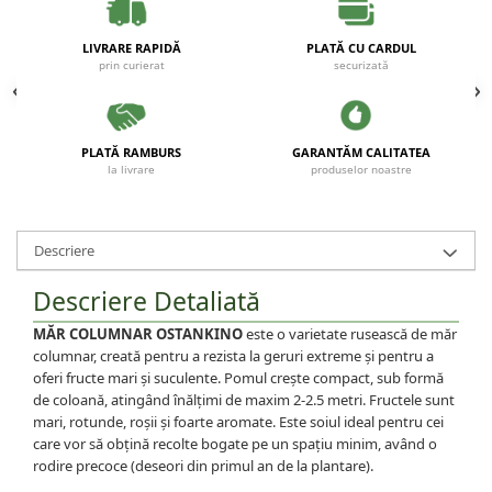
LIVRARE RAPIDĂ
PLATĂ CU CARDUL
prin curierat
securizată
PLATĂ RAMBURS
GARANTĂM CALITATEA
la livrare
produselor noastre
Descriere
Descriere Detaliată
MĂR COLUMNAR OSTANKINO
este o varietate rusească de măr
columnar, creată pentru a rezista la geruri extreme și pentru a
oferi fructe mari și suculente. Pomul crește compact, sub formă
de coloană, atingând înălțimi de maxim 2-2.5 metri. Fructele sunt
mari, rotunde, roșii și foarte aromate. Este soiul ideal pentru cei
care vor să obțină recolte bogate pe un spațiu minim, având o
rodire precoce (deseori din primul an de la plantare).