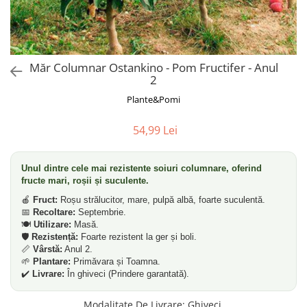
Dud
Corn
Smochin
Kaki
Măr Columnar Ostankino - Pom Fructifer - Anul
2
Mosmon
Plante&Pomi
Migdal
Cires
54,99 Lei
Unul dintre cele mai rezistente soiuri columnare, oferind
fructe mari, roșii și suculente.
🍎
Fruct:
Roșu strălucitor, mare, pulpă albă, foarte suculentă.
📅
Recoltare:
Septembrie.
🍽️
Utilizare:
Masă.
🛡️
Rezistență:
Foarte rezistent la ger și boli.
📏
Vârstă:
Anul 2.
🌱
Plantare:
Primăvara și Toamna.
✔️
Livrare:
În ghiveci (Prindere garantată).
Modalitate De Livrare
:
Ghiveci