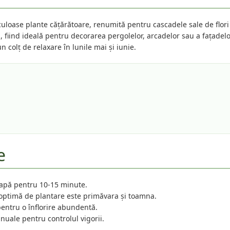
uloase plante cățărătoare, renumită pentru cascadele sale de flori
, fiind ideală pentru decorarea pergolelor, arcadelor sau a fațadelo
colț de relaxare în lunile mai și iunie.
e
 apă pentru 10-15 minute.
optimă de plantare este primăvara și toamna.
entru o înflorire abundentă.
nuale pentru controlul vigorii.