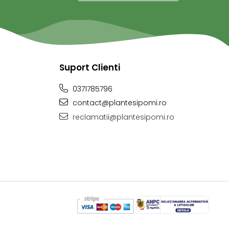
Suport Clienti
0371785796
contact@plantesipomi.ro
reclamatii@plantesipomi.ro