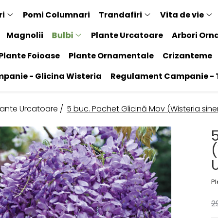
ri
Pomi Columnari
Trandafiri
Vita de vie
Bulbi
Magnolii
Plante Urcatoare
Arbori Orn
Plante Foioase
Plante Ornamentale
Crizanteme
anie - Glicina Wisteria
Regulament Campanie - T
lante Urcatoare /
5 buc. Pachet Glicină Mov (Wisteria sine
(
U
P
2