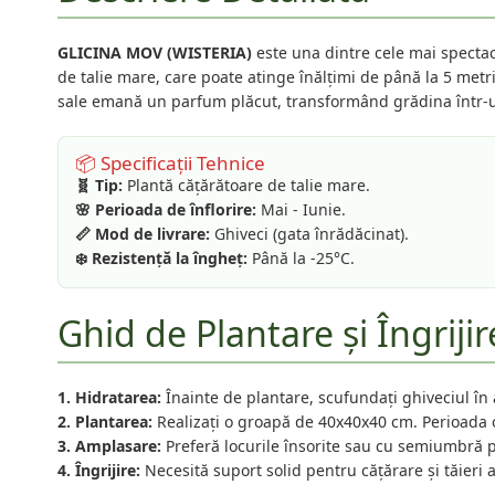
GLICINA MOV (WISTERIA)
este una dintre cele mai spectac
de talie mare, care poate atinge înălțimi de până la 5 metri
sale emană un parfum plăcut, transformând grădina într-un 
📦 Specificații Tehnice
🧬 Tip:
Plantă cățărătoare de talie mare.
🌸 Perioada de înflorire:
Mai - Iunie.
📏 Mod de livrare:
Ghiveci (gata înrădăcinat).
❄️ Rezistență la îngheț:
Până la -25°C.
Ghid de Plantare și Îngrijir
1. Hidratarea:
Înainte de plantare, scufundați ghiveciul în
2. Plantarea:
Realizați o groapă de 40x40x40 cm. Perioada 
3. Amplasare:
Preferă locurile însorite sau cu semiumbră p
4. Îngrijire:
Necesită suport solid pentru cățărare și tăieri a