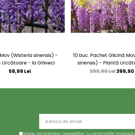
 Mov (Wisteria sinensis) -
10 buc. Pachet Glicină Mov
 Urcătoare - la Ghiveci
sinensis) - Plantă Urcăt
Ghiveci
59,99 Lei
599,90 Lei
399,90 
Vreau sa primesc newsletter cu promotiile magazinul