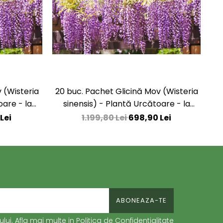
 (Wisteria
20 buc. Pachet Glicină Mov (Wisteria
oare - la
sinensis) - Plantă Urcătoare - la
Ghiveci
Lei
1.199,80 Lei
698,90 Lei
ui. Afla mai multe in
Politica de Confidentialitate