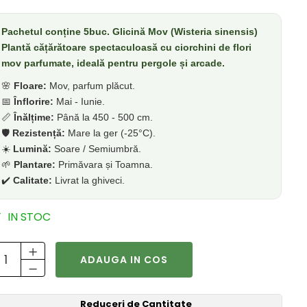
Pachetul conține 5buc. Glicină Mov (Wisteria sinensis)
Plantă cățărătoare spectaculoasă cu ciorchini de flori
mov parfumate, ideală pentru pergole și arcade.
🌸
Floare:
Mov, parfum plăcut.
📅
Înflorire:
Mai - Iunie.
📏
Înălțime:
Până la 450 - 500 cm.
🛡️
Rezistență:
Mare la ger (-25°C).
☀️
Lumină:
Soare / Semiumbră.
🌱
Plantare:
Primăvara și Toamna.
✔️
Calitate:
Livrat la ghiveci.
IN STOC
ADAUGA IN COS
Reduceri de Cantitate