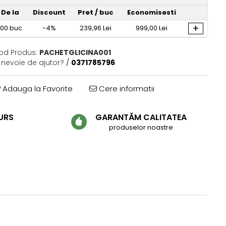
De la
Discount
Pret
/ buc
Economisesti
+
100
buc
-4%
239,96 Lei
999,00 Lei
od Produs:
PACHETGLICINA001
i nevoie de ajutor?
/
0371785796
Adauga la Favorite
Cere informatii
URS
GARANTĂM CALITATEA
produselor noastre