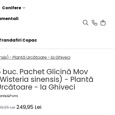
Conifere
amentali
randafiri Copac
nsis) - Plantă Urcătoare - la Ghiveci
5 buc. Pachet Glicină Mov
Wisteria sinensis) - Plantă
rcătoare - la Ghiveci
lante&Pomi
249,95 Lei
99,95 Lei