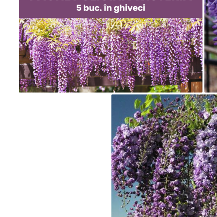
Dud
Corn
Smochin
Kaki
Mosmon
Migdal
Cires