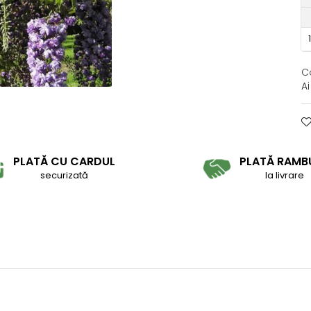
C
A
PLATĂ CU CARDUL
PLATĂ RAMB
securizată
la livrare