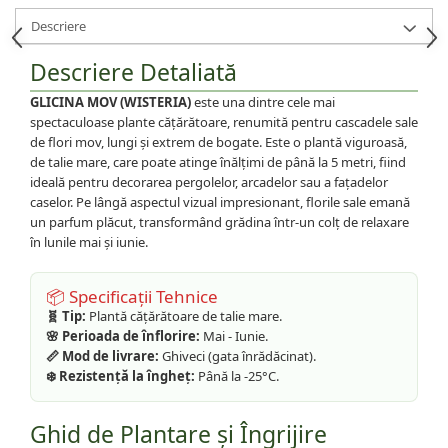
Descriere
Descriere Detaliată
GLICINA MOV (WISTERIA)
este una dintre cele mai
spectaculoase plante cățărătoare, renumită pentru cascadele sale
de flori mov, lungi și extrem de bogate. Este o plantă viguroasă,
de talie mare, care poate atinge înălțimi de până la 5 metri, fiind
ideală pentru decorarea pergolelor, arcadelor sau a fațadelor
caselor. Pe lângă aspectul vizual impresionant, florile sale emană
un parfum plăcut, transformând grădina într-un colț de relaxare
în lunile mai și iunie.
📦 Specificații Tehnice
🧬 Tip:
Plantă cățărătoare de talie mare.
🌸 Perioada de înflorire:
Mai - Iunie.
📏 Mod de livrare:
Ghiveci (gata înrădăcinat).
❄️ Rezistență la îngheț:
Până la -25°C.
Ghid de Plantare și Îngrijire