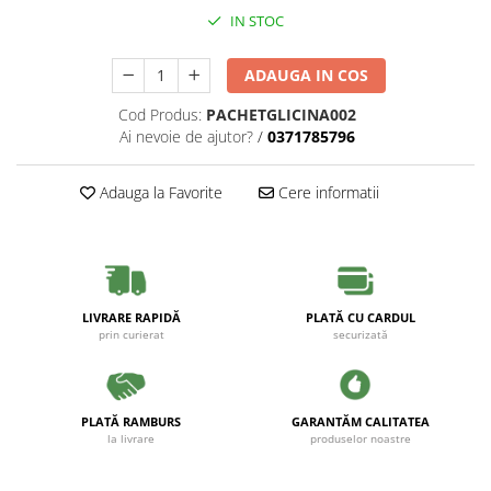
IN STOC
ADAUGA IN COS
Cod Produs:
PACHETGLICINA002
Ai nevoie de ajutor?
/
0371785796
Adauga la Favorite
Cere informatii
LIVRARE RAPIDĂ
PLATĂ CU CARDUL
prin curierat
securizată
PLATĂ RAMBURS
GARANTĂM CALITATEA
la livrare
produselor noastre