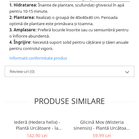
1. Hidratarea:
Înainte de plantare, scufundați ghiveciul în apă
pentru 10-15 minute.
2. Plantarea:
Realizați o groapă de 40x40x40 cm. Perioada
optimă de plantare este primăvara și toamna.
3. Amplasare:
Preferă locurile însorite sau cu semiumbră pentru
o înflorire abundentă.
4. Îngrijire:
Necesită suport solid pentru cățărare și tăieri anuale
pentru controlul vigorii.
Informatii conformitate produs
Review-uri
(0)
PRODUSE SIMILARE
Iederă (Hedera helix) -
Glicină Mov (Wisteria
Plantă Urcătoare - la
sinensis) - Plantă Urcătoare
Ghiveci
- la Ghiveci
142,90 Lei
59,99 Lei