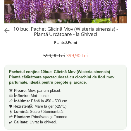
Dud
Corn
Smochin
Kaki
10 buc. Pachet Glicină Mov (Wisteria sinensis) -
Plantă Urcătoare - la Ghiveci
Mosmon
Plante&Pomi
Migdal
Cires
599,90 Lei
399,90 Lei
Pachetul conține 10buc. Glicină Mov (Wisteria sinensis)
Plantă cățărătoare spectaculoasă cu ciorchini de flori mov
parfumate, ideală pentru pergole și arcade.
🌸
Floare:
Mov, parfum plăcut.
📅
Înflorire:
Mai - Iunie.
📏
Înălțime:
Până la 450 - 500 cm.
🛡️
Rezistență:
Mare la ger (-25°C).
☀️
Lumină:
Soare / Semiumbră.
🌱
Plantare:
Primăvara și Toamna.
✔️
Calitate:
Livrat la ghiveci.