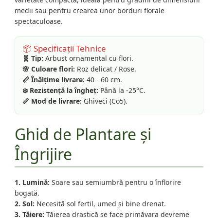
medii sau pentru crearea unor borduri florale
spectaculoase.
📦 Specificații Tehnice
🧬 Tip:
Arbust ornamental cu flori.
🌸 Culoare flori:
Roz delicat / Rose.
📏 Înălțime livrare:
40 - 60 cm.
❄️ Rezistență la îngheț:
Până la -25°C.
📏 Mod de livrare:
Ghiveci (Co5).
Ghid de Plantare și
Îngrijire
1. Lumină:
Soare sau semiumbră pentru o înflorire
bogată.
2. Sol:
Necesită sol fertil, umed și bine drenat.
3. Tăiere:
Tăierea drastică se face primăvara devreme