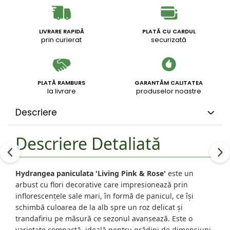
LIVRARE RAPIDĂ
PLATĂ CU CARDUL
prin curierat
securizată
PLATĂ RAMBURS
GARANTĂM CALITATEA
la livrare
produselor noastre
Descriere
Descriere Detaliată
Hydrangea paniculata 'Living Pink & Rose'
este un
arbust cu flori decorative care impresionează prin
inflorescențele sale mari, în formă de panicul, ce își
schimbă culoarea de la alb spre un roz delicat și
trandafiriu pe măsură ce sezonul avansează. Este o
varietate compactă, ideală pentru grădini de dimensiuni