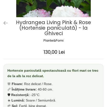
Dud
Corn
Smochin
Hydrangea Living Pink & Rose
Kaki
(Hortensie paniculată) - la
Mosmon
Ghiveci
Migdal
Plante&Pomi
Cires
130,00 Lei
Hortensie paniculată spectaculoasă cu flori mari ce trec
de la alb la roz delicat.
🌸
Floare:
Roz delicat / Rose.
📏
Înălțime livrare:
40-60 cm.
🛡️
Rezistență:
-25°C.
☀️
Lumină:
Soare / Semiumbră.
🌱
Sol:
Fertil, bine drenat.