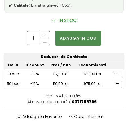
✔️
Calitate:
Livrat la ghiveci (Co5).
IN STOC
ADAUGA IN COS
Reduceri de Cantitate
De la
Discount
Pret
/ buc
Economisesti
+
10
buc
-10%
117,00 Lei
130,00 Lei
+
50
buc
-15%
110,50 Lei
975,00 Lei
Cod Produs:
C795
Ai nevoie de ajutor?
/
0371785796
Adauga la Favorite
Cere informatii