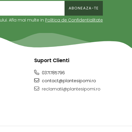
ui. Afla mai multe in
Politica de Confidentialitate
Suport Clienti
0371785796
contact@plantesipomi.ro
reclamatii@plantesipomi.ro