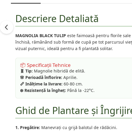
Descriere Detaliată
MAGNOLIA BLACK TULIP
este faimoasă pentru florile sale
închisă, rămânând sub formă de cupă pe tot parcursul vieții 
vizual puternic, ideală pentru a fi plantată solitar.
📦 Specificații Tehnice
🧬 Tip:
Magnolie hibridă de elită.
🌸 Perioadă înflorire:
Aprilie.
📏 Inălțime la livrare:
60-80 cm.
❄️ Rezistență la îngheț:
Până la -22°C.
Ghid de Plantare și Îngrijir
1. Pregătire:
Manevrați cu grijă balotul de rădăcini.