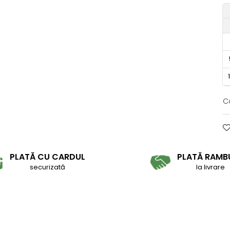
C
PLATĂ CU CARDUL
PLATĂ RAMB
securizată
la livrare