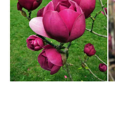
Dud
Corn
Smochin
Kaki
Mosmon
Migdal
Cires