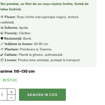
Soi premiat, cu flori de un roșu-vișiniu închis, formă de
lalea închisă.
🌸
Floare:
Roșu închis mat (aproape negru), textură
catifelată.
📅
Înflorire:
Aprilie.
🍃
Frunziș:
Căzător.
🛡️
Rezistență:
Bună.
📏
Inălțime la livrare:
60-80 cm.
🌱
Plantare:
Primăvara și Toamna.
✔️
Calitate:
Plantă la ghiveci, aclimatizată.
📦
Livrare:
Produs bine ambalat, protejat la transport.
arime
:
110-130 cm
IN STOC
ADAUGA IN COS