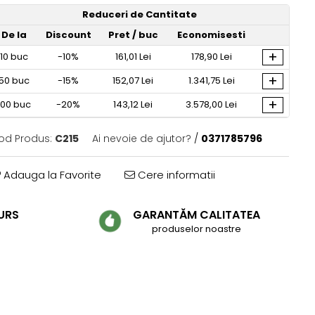
Reduceri de Cantitate
De la
Discount
Pret
/ buc
Economisesti
+
10
buc
-10%
161,01 Lei
178,90 Lei
+
50
buc
-15%
152,07 Lei
1.341,75 Lei
+
100
buc
-20%
143,12 Lei
3.578,00 Lei
od Produs:
C215
Ai nevoie de ajutor?
/
0371785796
Adauga la Favorite
Cere informatii
URS
GARANTĂM CALITATEA
produselor noastre