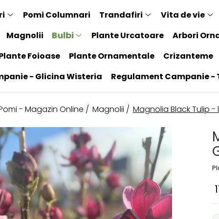
ri
Pomi Columnari
Trandafiri
Vita de vie
Bulbi
Magnolii
Plante Urcatoare
Arbori Orn
Plante Foioase
Plante Ornamentale
Crizanteme
anie - Glicina Wisteria
Regulament Campanie - T
 Pomi - Magazin Online /
Magnolii /
Magnolia Black Tulip - 
M
P
1