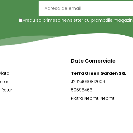
Vreau sa primesc newsletter cu promotiile magazinul
Date Comerciale
Plata
Terra Green Garden SRL
Retur
J2024030812006
 Retur
50698466
Piatra Neamt, Neamt