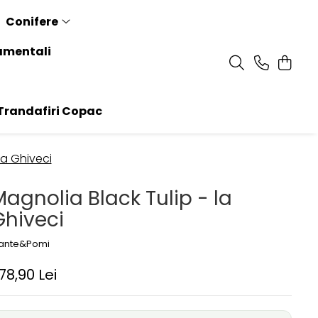
Conifere
amentali
randafiri Copac
la Ghiveci
agnolia Black Tulip - la
Ghiveci
lante&Pomi
78,90 Lei