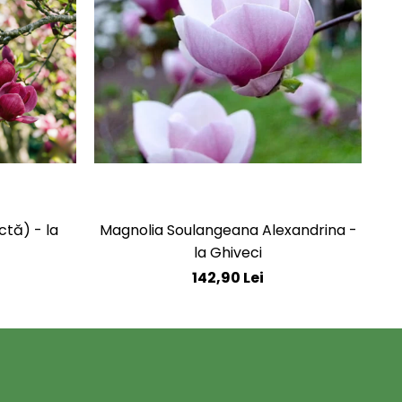
tă) - la
Magnolia Soulangeana Alexandrina -
M
la Ghiveci
142,90 Lei