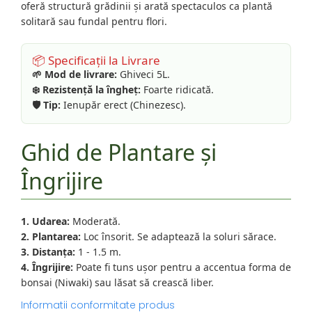
oferă structură grădinii și arată spectaculos ca plantă
solitară sau fundal pentru flori.
📦 Specificații la Livrare
🌱 Mod de livrare:
Ghiveci 5L.
❄️ Rezistență la îngheț:
Foarte ridicată.
🛡️ Tip:
Ienupăr erect (Chinezesc).
Ghid de Plantare și
Îngrijire
1. Udarea:
Moderată.
2. Plantarea:
Loc însorit. Se adaptează la soluri sărace.
3. Distanța:
1 - 1.5 m.
4. Îngrijire:
Poate fi tuns ușor pentru a accentua forma de
bonsai (Niwaki) sau lăsat să crească liber.
Informatii conformitate produs