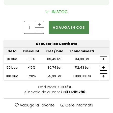
IN STOC
ADAUGA IN COS
Reduceri de Cantitate
De la
Discount
Pret
/ buc
Economisesti
+
10
buc
-10%
85,49 Lei
94,99 Lei
+
50
buc
-15%
80,74 Lei
712,43 Lei
+
100
buc
-20%
75,99 Lei
1.899,80 Lei
Cod Produs:
C784
Ai nevoie de ajutor?
/
0371785796
Adauga la Favorite
Cere informatii