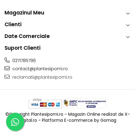
Magazinul Meu
Clienti
Date Comerciale
Suport Clienti
0371785796
contact@plantesipomi.ro
reclamatii@plantesipomi.ro
©Copyright Plantesipomi.ro - Magazin Online realizat de X-
Digital.ro -
Platforma E-commerce by Gomag