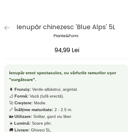
Dud
Corn
Smochin
Ienupăr chinezesc 'Blue Alps' 5L
Kaki
Plante&Pomi
Mosmon
Migdal
94,99 Lei
Cires
Ienupăr erect spectaculos, cu vârfurile ramurilor ușor
"curgătoare".
🌲
Frunziș:
Verde-albăstrui, argintat.
📐
Formă:
Vază (tufă erectă).
🚀
Creștere:
Medie.
📏
Înălțime maturitate:
2 - 2.5 m.
🏡
Utilizare:
Solitar, gard viu liber.
☀️
Lumină:
Soare plin.
🚚
Livrare:
Ghiveci 5L.