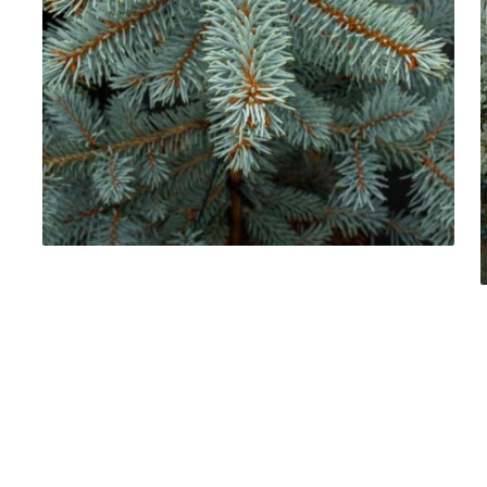
Dud
Corn
Smochin
Kaki
Mosmon
Migdal
Cires