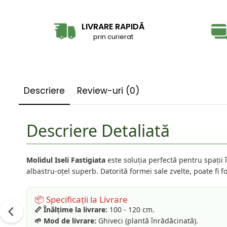
LIVRARE RAPIDĂ
prin curierat
Descriere
Review-uri
(0)
Descriere Detaliată
Molidul Iseli Fastigiata
este soluția perfectă pentru spații î
albastru-oțel superb. Datorită formei sale zvelte, poate fi fo
📦 Specificații la Livrare
📏 Înălțime la livrare:
100 - 120 cm.
🌱 Mod de livrare:
Ghiveci (plantă înrădăcinată).