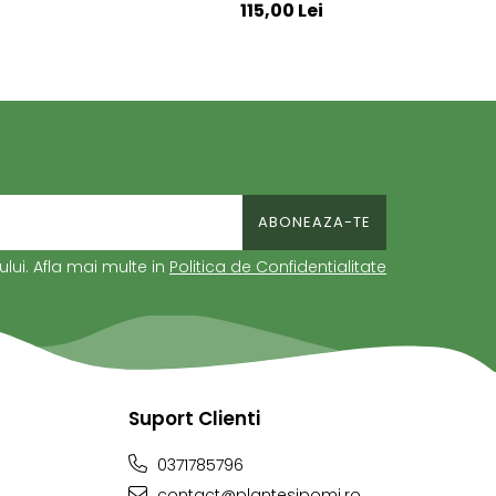
115,00 Lei
i
ui. Afla mai multe in
Politica de Confidentialitate
Suport Clienti
0371785796
contact@plantesipomi.ro