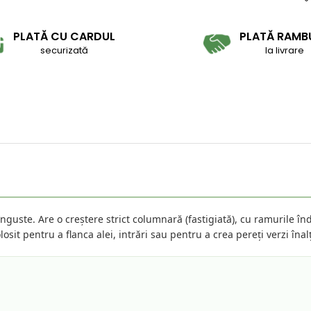
PLATĂ CU CARDUL
PLATĂ RAMB
securizată
la livrare
nguste. Are o creștere strict columnară (fastigiată), cu ramurile înd
losit pentru a flanca alei, intrări sau pentru a crea pereți verzi îna