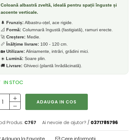
Coloană albastră zveltă, ideală pentru spații înguste și
accente verticale.
🌲
Frunziș:
Albastru-oțel, ace rigide.
📐
Formă:
Columnară îngustă (fastigiată), ramuri erecte.
🚀
Creștere:
Medie.
📏
Înălțime livrare:
100 - 120 cm.
🏡
Utilizare:
Aliniamente, intrări, grădini mici.
☀️
Lumină:
Soare plin.
🚚
Livrare:
Ghiveci (plantă înrădăcinată).
IN STOC
ADAUGA IN COS
od Produs:
C767
Ai nevoie de ajutor?
/
0371785796
Adauga la Favorite
Cere informatii