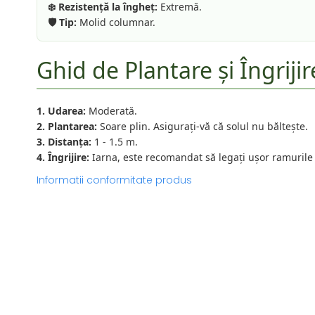
❄️ Rezistență la îngheț:
Extremă.
🛡️ Tip:
Molid columnar.
Ghid de Plantare și Îngrijir
1. Udarea:
Moderată.
2. Plantarea:
Soare plin. Asigurați-vă că solul nu băltește.
3. Distanța:
1 - 1.5 m.
4. Îngrijire:
Iarna, este recomandat să legați ușor ramurile
Informatii conformitate produs