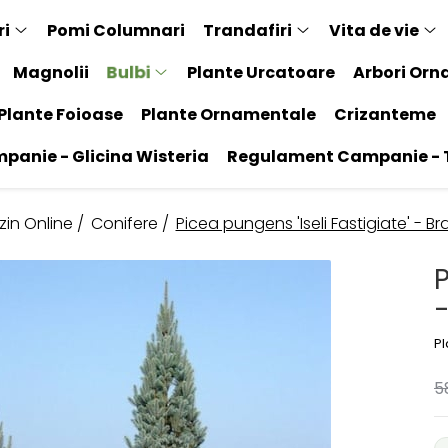
ri
Pomi Columnari
Trandafiri
Vita de vie
Bulbi
Magnolii
Plante Urcatoare
Arbori Orn
Plante Foioase
Plante Ornamentale
Crizanteme
anie - Glicina Wisteria
Regulament Campanie - T
in Online /
Conifere /
Picea pungens 'Iseli Fastigiate' - B
P
P
5