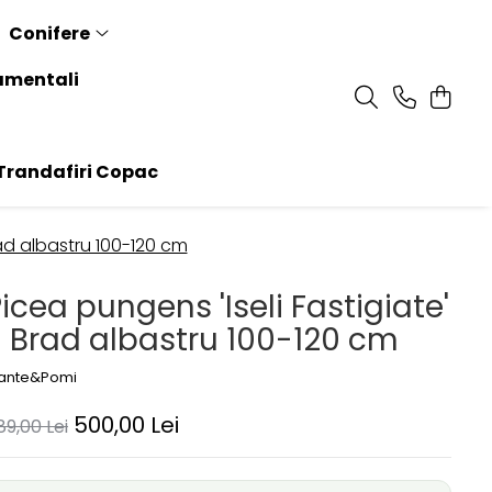
Conifere
amentali
randafiri Copac
rad albastru 100-120 cm
icea pungens 'Iseli Fastigiate'
- Brad albastru 100-120 cm
lante&Pomi
500,00 Lei
89,00 Lei