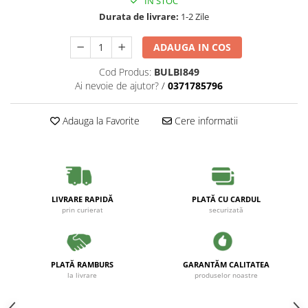
IN STOC
Durata de livrare:
1-2 Zile
ADAUGA IN COS
Cod Produs:
BULBI849
Ai nevoie de ajutor?
/
0371785796
Adauga la Favorite
Cere informatii
LIVRARE RAPIDĂ
PLATĂ CU CARDUL
prin curierat
securizată
PLATĂ RAMBURS
GARANTĂM CALITATEA
la livrare
produselor noastre