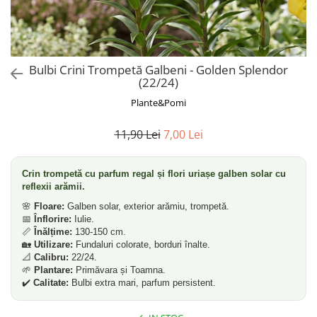
Dud
Corn
Smochin
Kaki
Bulbi Crini Trompetă Galbeni - Golden Splendor
(22/24)
Mosmon
Plante&Pomi
Migdal
Cires
11,90 Lei
7,00 Lei
Crin trompetă cu parfum regal și flori uriașe galben solar cu
reflexii arămii.
🌸
Floare:
Galben solar, exterior arămiu, trompetă.
📅
Înflorire:
Iulie.
📏
Înălțime:
130-150 cm.
🏡
Utilizare:
Fundaluri colorate, borduri înalte.
📐
Calibru:
22/24.
🌱
Plantare:
Primăvara și Toamna.
✔️
Calitate:
Bulbi extra mari, parfum persistent.