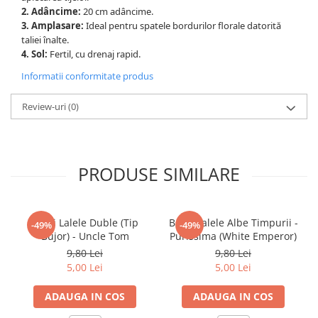
2. Adâncime:
20 cm adâncime.
3. Amplasare:
Ideal pentru spatele bordurilor florale datorită
taliei înalte.
4. Sol:
Fertil, cu drenaj rapid.
Informatii conformitate produs
Review-uri
(0)
PRODUSE SIMILARE
Bulbi Lalele Duble (Tip
Bulbi Lalele Albe Timpurii -
-49%
-49%
Bujor) - Uncle Tom
Purissima (White Emperor)
9,80 Lei
9,80 Lei
5,00 Lei
5,00 Lei
ADAUGA IN COS
ADAUGA IN COS