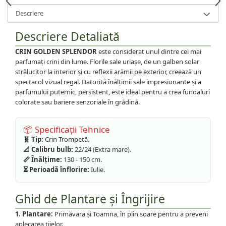
Descriere
Descriere Detaliată
CRIN GOLDEN SPLENDOR
este considerat unul dintre cei mai
parfumați crini din lume. Florile sale uriașe, de un galben solar
strălucitor la interior și cu reflexii arămii pe exterior, creează un
spectacol vizual regal. Datorită înălțimii sale impresionante și a
parfumului puternic, persistent, este ideal pentru a crea fundaluri
colorate sau bariere senzoriale în grădină.
📦 Specificații Tehnice
🧬 Tip:
Crin Trompetă.
📐 Calibru bulb:
22/24 (Extra mare).
📏 Înălțime:
130 - 150 cm.
⏳ Perioadă înflorire:
Iulie.
Ghid de Plantare și Îngrijire
1. Plantare:
Primăvara și Toamna, în plin soare pentru a preveni
aplecarea tijelor.